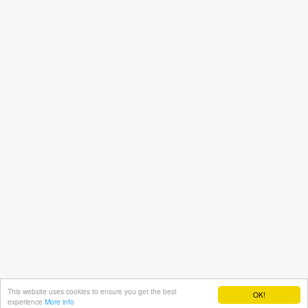
© 2014-2017 Q.E.D. Karol Szklarski
Contact me
Terms &
This website uses cookies to ensure you get the best
OK!
experience
More info
Privacy
Advertise on this site