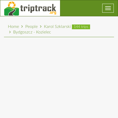
Toggl
navig
Home
People
Karol Szklarski
144 trips
Bydgoszcz - Kozielec