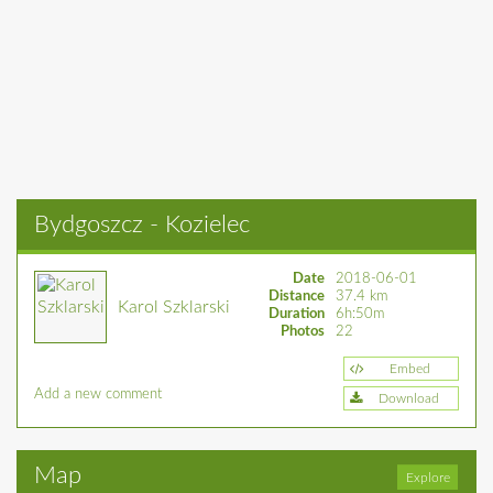
Bydgoszcz - Kozielec
Date
2018-06-01
Distance
37.4 km
Karol Szklarski
Duration
6h:50m
Photos
22
Embed
Add a new comment
Download
Map
Explore