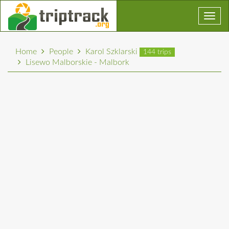
Toggl
navig
Home
People
Karol Szklarski
144 trips
Lisewo Malborskie - Malbork