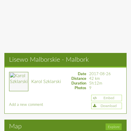
Lisewo Malborskie - Malbork
Date
2017-08-26
Distance
42 km
Karol Szklarski
Duration
5h:12m
Photos
9
Embed
Add a new comment
Download
Map
Explore