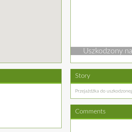
Uszkodzony nas
Story
Przejażdżka do uszkodzonego
Comments