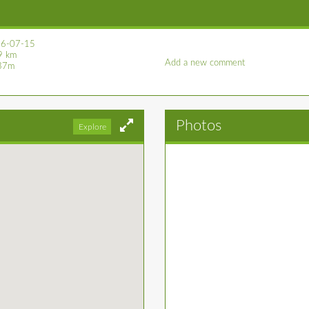
6-07-15
9 km
Add a new comment
37m
Photos
Explore