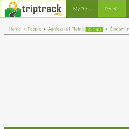
My Trips
People
Home
People
Agnieszka i Piotr Ł
Śladami 
21 trips