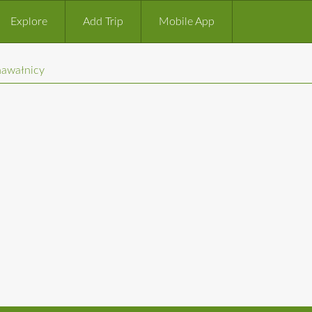
Explore
Add Trip
Mobile App
nawałnicy