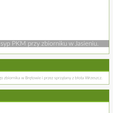
yp PKM przy zbiorniku w Jasieniu.
 zbiornika w Brętowie i przez sprzątany z błota Wrzeszcz.