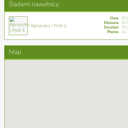
Śladami nawałnicy
Date
201
Distance
33.
Agnieszka i Piotr Ł
Duration
3h:
Photos
13
Map