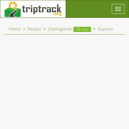
Toggl
navig
Home
People
jhjellegjerde
Explore
28 trips